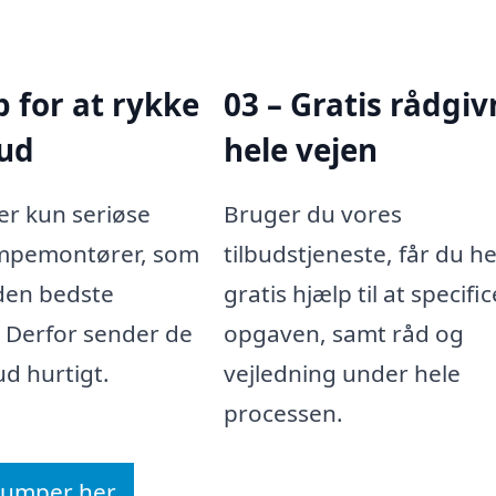
ip for at rykke
03 – Gratis rådgi
bud
hele vejen
er kun seriøse
Bruger du vores
pemontører, som
tilbudstjeneste, får du he
 den bedste
gratis hjælp til at specifi
. Derfor sender de
opgaven, samt råd og
ud hurtigt.
vejledning under hele
processen.
epumper her