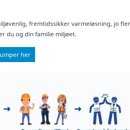
iljøvenlig, fremtidssikker varmeløsning, jo fle
r du og din familie miljøet.
epumper her