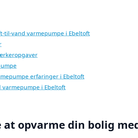
uft-til-vand varmepumpe i Ebeltoft
r
værkeropgaver
epumpe
armepumpe erfaringer i Ebeltoft
nd varmepumpe i Ebeltoft
re at opvarme din bolig me