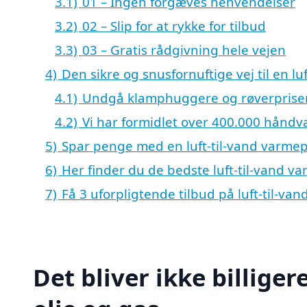
3.1)
01 – Ingen forgæves henvendelser
3.2)
02 – Slip for at rykke for tilbud
3.3)
03 – Gratis rådgivning hele vejen
4)
Den sikre og snusfornuftige vej til en l
4.1)
Undgå klamphuggere og røverprise
4.2)
Vi har formidlet over 400.000 hånd
5)
Spar penge med en luft-til-vand varm
6)
Her finder du de bedste luft-til-vand v
7)
Få 3 uforpligtende tilbud på luft-til-va
Det bliver ikke billige