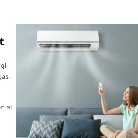
t
gi-
gas-
en at