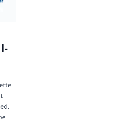
l-
ætte
t
hed.
pe