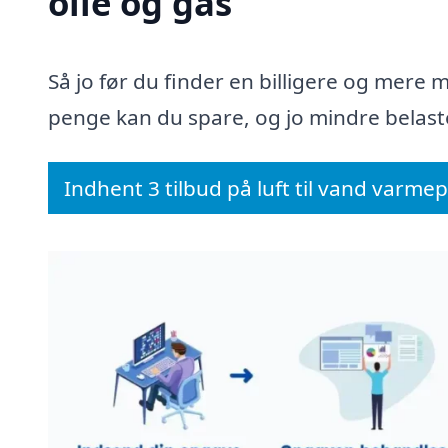
olie og gas
Så jo før du finder en billigere og mere m
penge kan du spare, og jo mindre belaste
Indhent 3 tilbud på luft til vand varm