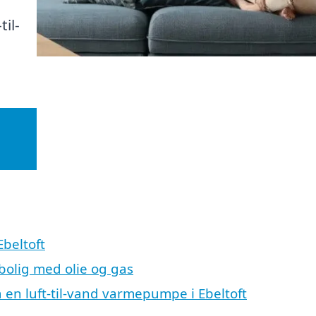
til-
Ebeltoft
 bolig med olie og gas
å en luft-til-vand varmepumpe i Ebeltoft