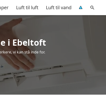
per
Luft til luft
Luft til vand
 i Ebeltoft
kere, vi kan stå inde for.