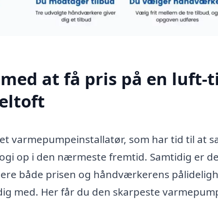
med at få pris på en luft-ti
ltoft
et varmepumpeinstallatør, som har tid til at s
gi op i den nærmeste fremtid. Samtidig er de
dere både prisen og håndværkerens pålidelig
e dig med. Her får du den skarpeste varmepum