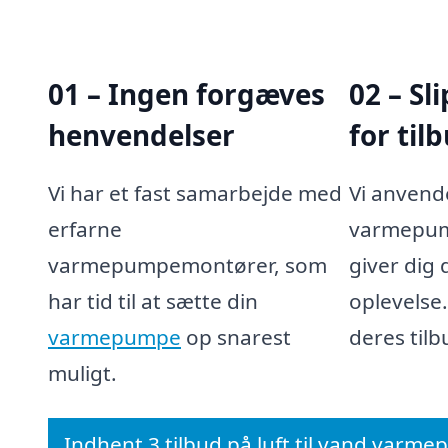
01 – Ingen forgæves
02 – Sl
henvendelser
for til
Vi har et fast samarbejde med
Vi anvend
erfarne
varmepum
varmepumpemontører, som
giver dig
har tid til at sætte din
oplevelse
varmepumpe
op snarest
deres tilb
muligt.
Indhent 3 tilbud på luft til vand varm