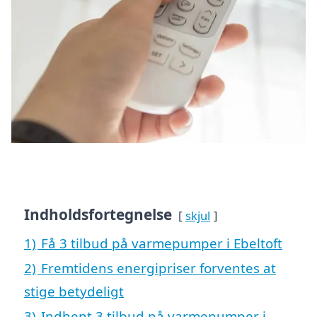
Indholdsfortegnelse
skjul
1)
Få 3 tilbud på varmepumper i Ebeltoft
2)
Fremtidens energipriser forventes at
stige betydeligt
3)
Indhent 3 tilbud på varmepumper i