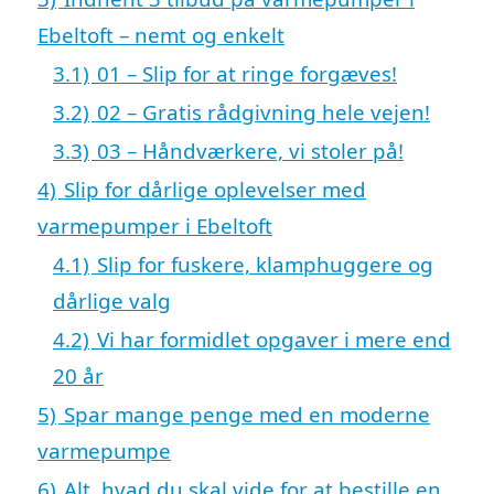
Ebeltoft – nemt og enkelt
3.1)
01 – Slip for at ringe forgæves!
3.2)
02 – Gratis rådgivning hele vejen!
3.3)
03 – Håndværkere, vi stoler på!
4)
Slip for dårlige oplevelser med
varmepumper i Ebeltoft
4.1)
Slip for fuskere, klamphuggere og
dårlige valg
4.2)
Vi har formidlet opgaver i mere end
20 år
5)
Spar mange penge med en moderne
varmepumpe
6)
Alt, hvad du skal vide for at bestille en